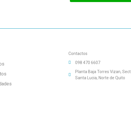
Contactos
098 470 6607
os
Planta Baja Torres Vizan, Sect
tos
Santa Lucia, Norte de Quito
dades