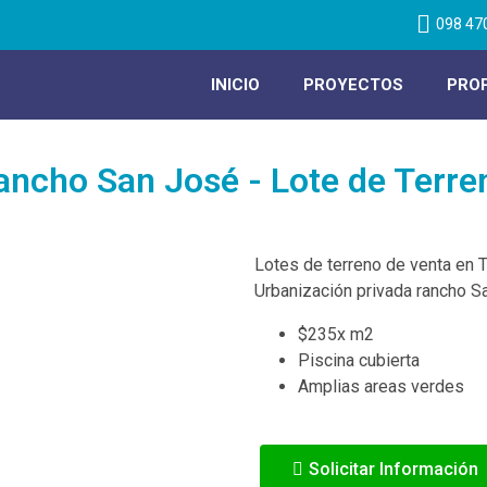
098 47
INICIO
PROYECTOS
PRO
ancho San José - Lote de Terre
Lotes de terreno de venta en
Urbanización privada rancho S
$235x m2
Piscina cubierta
leta tus datos por favor
Amplias areas verdes
Solicitar Información