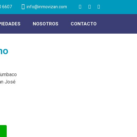
0 6607
info@inmovizan.com
PIEDADES
NOSOTROS
CONTACTO
no
 Tumbaco
an José